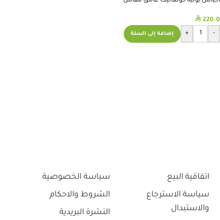
أكياس بولية كونفاتيك غامق مقاس
38#400989
⃁
220.0
+
-
إضافة إلى السلة
اتفاقية البيع
سياسة الخصوصية
سياسة الاسترجاع
الشروط والاحكام
والاستبدال
النشرة البريدية