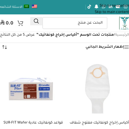
Skip to navigation
الاسئلة الشائعه
Skip to main content
⃁
0.0
الرئيسية
/
منتجات تحت الوسم “أكياس إخراج كونفاتيك”
عرض ⁦5⁩ من كل النتائج
إظهار الشريط الجانبي
أكياس إخراج كونفاتيك مفتوح شفاف
قواعد كونفاتيك عادية SUR-FIT Wafer
32# 401600
مقاس32 #125142