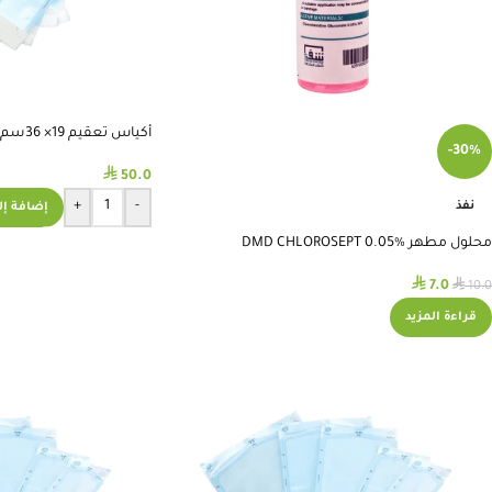
أكياس تعقيم 19× 36سم – 200 قطعة
-30%
⃁
50.0
+
-
نفذ
إضافة إل
محلول مطهر DMD CHLOROSEPT 0.05%
⃁
⃁
7.0
10.0
قراءة المزيد