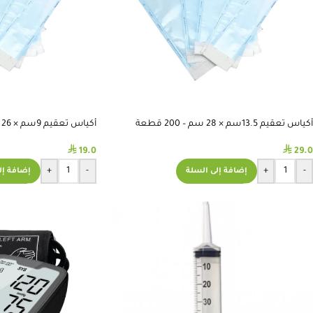
أكياس تعقيم 13.5سم × 28 سم – 200 قطعة
أكياس تعقيم 9سم × 26 سم – 200 قطعة
⃁
⃁
19.0
29.0
+
-
+
-
إضافة إلى السلة
إضافة إل