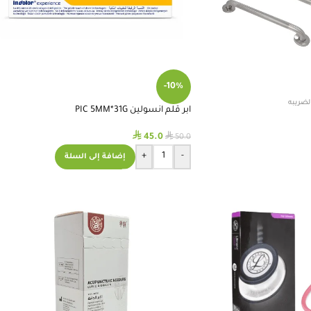
-10%
لضريبه
ابر قلم انسولين PIC 5MM*31G
⃁
⃁
45.0
50.0
+
-
إضافة إلى السلة