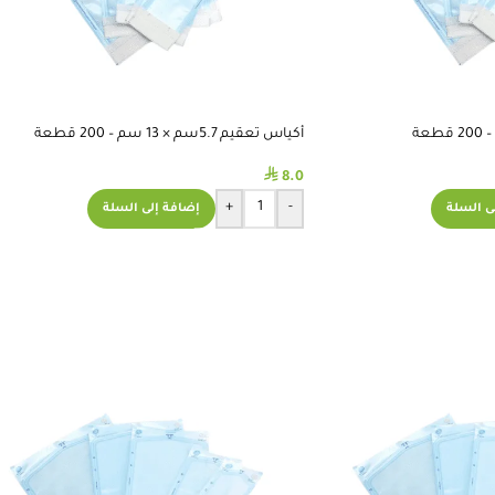
أكياس تعقيم 5.7سم × 13 سم – 200 قطعة
⃁
8.0
+
-
ى السلة
إضافة إلى السلة