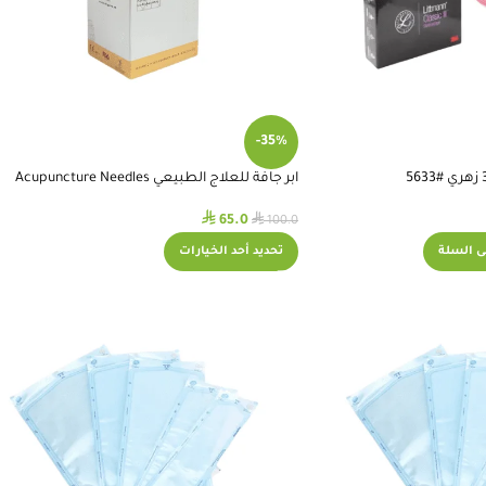
-35%
ابر جافة للعلاج الطبيعي Acupuncture Needles
⃁
⃁
65.0
100.0
ى السلة
تحديد أحد الخيارات