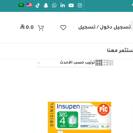
⃁
تسجيل دخول / تسجيل
0.0
تثمر معنا