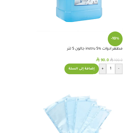
-10%
مطهر ادوات instru 5% جالون 5 لتر
⃁
⃁
90.0
100.0
+
-
إضافة إلى السلة