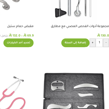
مجموعة أدوات الفحص العصبي مع مطارق
مقبض حمام ستيل
المنعكسات
⃁
⃁
⃁
132.0
–
69.9
130.0
شامل ا
+
-
تحديد أحد الخيارات
إضافة إلى السلة