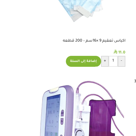
اكياس تعقيم 9 ×16سم – 200 قطعه
⃁
11.0
+
-
إضافة إلى السلة
3M