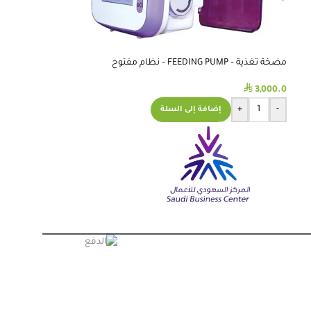
مضخة تغذية – FEEDING PUMP – نظام مفتوح
⃁
3,000.0
+
-
إضافة إلى السلة