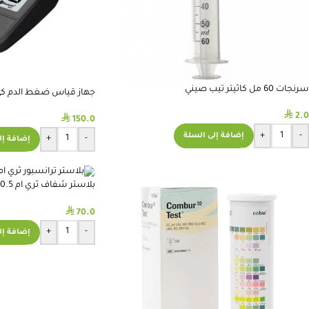
سرنجات 60 مل كاثيتر تيب صيني
جهاز قياس ضغط الدم كي بي ام
⃁
2.0
⃁
150.0
+
-
إضافة إلى السلة
+
-
إضافة إل
TAPE 0.5 INCH
⃁
70.0
+
-
إضافة إل