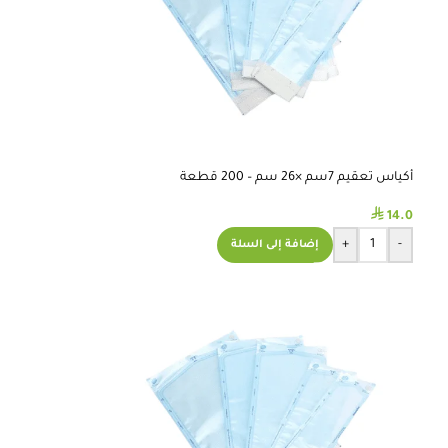
أكياس تعقيم 7سم ×26 سم – 200 قطعة
⃁
14.0
+
-
إضافة إلى السلة