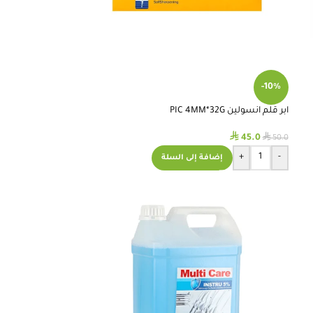
-10%
ابر قلم انسولين PIC 4MM*32G
⃁
⃁
45.0
50.0
+
-
إضافة إلى السلة