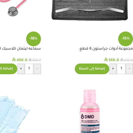
-18%
-15%
مجموعة أدوات جراستون 6 قطع
سماعه ليتمان كلاسيك 3 زهري #5633
⃁
⃁
⃁
⃁
450.0
550.0
550.0
650.0
+
-
+
-
إضافة إلى السلة
إضافة إل