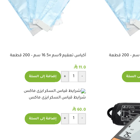
أكياس تعقيم 9سم ×16.5 سم – 200 قطعة
⃁
11.0
+
-
ى السلة
إضافة إلى السلة
شرايط قياس السكر ايزى ماكس
⃁
60.0
+
-
إضافة إلى السلة