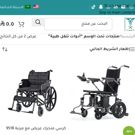
Skip to navigation
الاسئلة الشائعه
Skip to main content
⃁
0.0
الرئيسية
/
منتجات تحت الوسم “أدوات تنقل طبية”
عرض ⁦2⁩ من كل النتائج
إظهار الشريط الجانبي
كرسي متحرك عريض مع مرتبة 951B
-30%