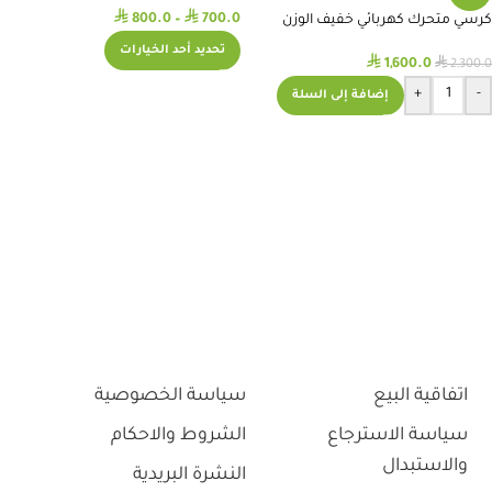
⃁
⃁
800.0
–
700.0
كرسي متحرك كهربائي خفيف الوزن
NT005
تحديد أحد الخيارات
⃁
⃁
1,600.0
2,300.0
+
-
إضافة إلى السلة
اتفاقية البيع
سياسة الخصوصية
سياسة الاسترجاع
الشروط والاحكام
والاستبدال
النشرة البريدية