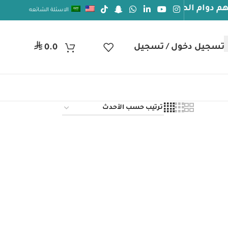
م الصحة والعافيه
الاسئلة الشائعه
جيل دخول / تسجيل
ر.س
0.0