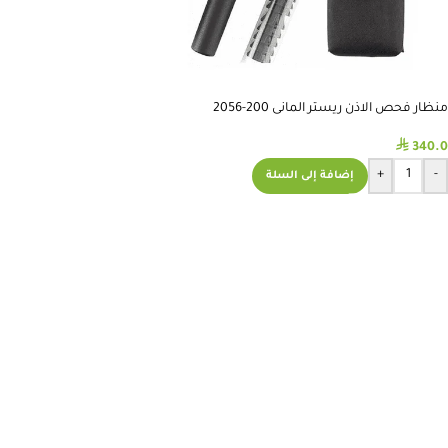
منظار فحص الاذن ريستر المانى 200-2056
⃁
340.0
+
-
إضافة إلى السلة