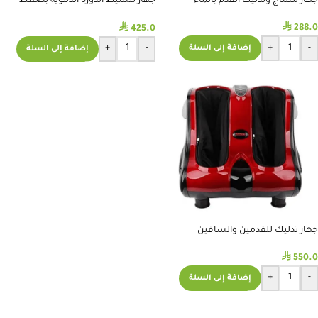
جهاز مساج وتدليك القدم بالماء
جهاز تنشيط الدورة الدموية بضغط
الهواء قدم وساق
⃁
⃁
288.0
425.0
+
-
+
-
إضافة إلى السلة
إضافة إلى السلة
جهاز تدليك للقدمين والساقين
⃁
550.0
+
-
إضافة إلى السلة