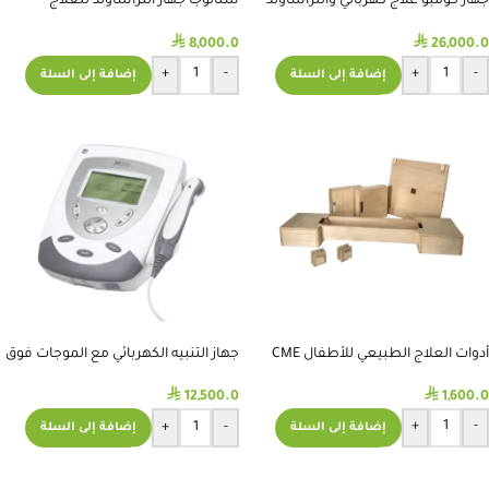
جهاز كومبو علاج كهربائي وألتراساوند
شتانوجا جهاز التراساوند للعلاج
مع فاكيوم BTL-4825S Premium
الطبيعي
⃁
⃁
8,000.0
26,000.0
+
-
+
-
إضافة إلى السلة
إضافة إلى السلة
أدوات العلاج الطبيعي للأطفال CME
جهاز التنبيه الكهربائي مع الموجات فوق
الصوتية ( COMBO )- CHATTANOOGA
⃁
⃁
1,600.0
12,500.0
+
-
+
-
إضافة إلى السلة
إضافة إلى السلة