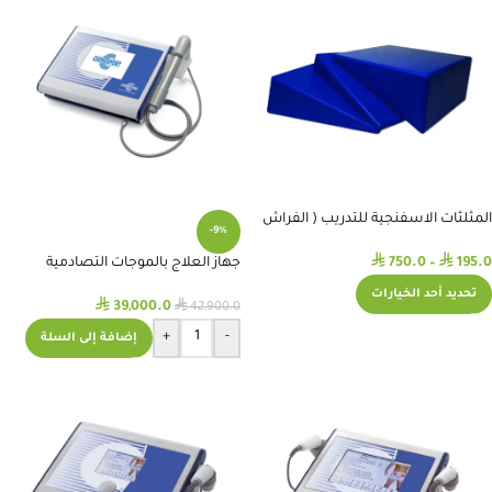
المثلثات الاسفنجية للتدريب ( الفراش
-9%
المائل ) Wedge
⃁
⃁
750.0
–
195.0
جهاز العلاج بالموجات التصادمية
المحمول Shock Wave Therapy
تحديد أحد الخيارات
⃁
⃁
39,000.0
42,900.0
+
-
إضافة إلى السلة