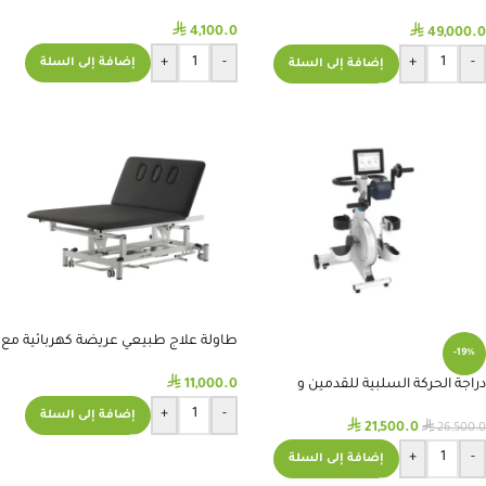
COSMOGAMMA Shock Waves Therapy
⃁
⃁
4,100.0
49,000.0
+
-
+
-
إضافة إلى السلة
إضافة إلى السلة
طاولة علاج طبيعي عريضة كهربائية مع
-19%
فتحات تنفس
⃁
11,000.0
دراجة الحركة السلبية للقدمين و
الذراعين
+
-
إضافة إلى السلة
⃁
⃁
21,500.0
26,500.0
+
-
إضافة إلى السلة