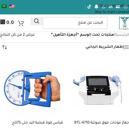
Skip to navigation
Skip to main content
⃁
0.0
الرئيسية
/
منتجات تحت الوسم “أجهزة التأهيل”
عرض ⁦2⁩ من كل النتائج
إظهار الشريط الجانبي
جهاز موجات فوق صوتية BTL-4710
قياس قوة قبضة اليد حتى 75كج
Premium