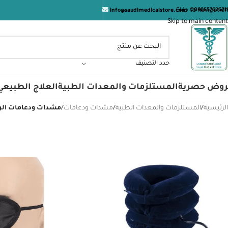
هم دوام الصحة والعافيه
Skip to navigation
009665762621
info@saudimedicalstore.com
Skip to main content
حدد التصنيف
روض حصرية
المستلزمات والمعدات الطبية
العلاج الطبيعي
الرئيسية
/
المستلزمات والمعدات الطبية
/
مشدات ودعامات
/
مشدات ودعامات الر