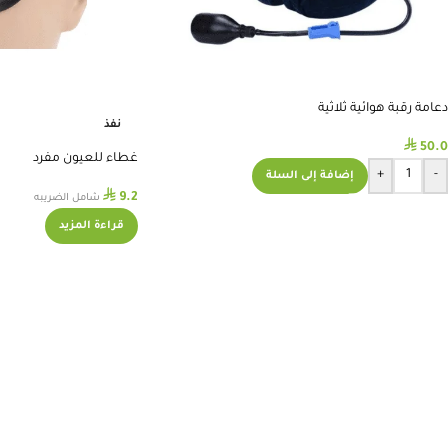
دعامة رقبة هوائية ثلاثية
نفذ
⃁
50.0
غطاء للعيون مفرد
+
-
إضافة إلى السلة
⃁
9.2
شامل الضريبه
قراءة المزيد