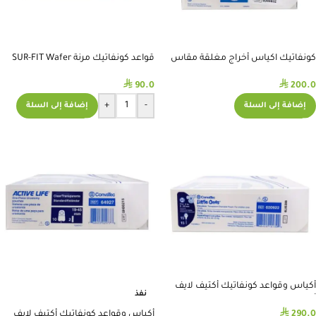
كونفاتيك اكياس أخراج مغلقة مقاس
قواعد كونفاتيك مرنة SUR-FIT Wafer
70 #402525 SUR-FIT
مقاس 38#401610
⃁
⃁
90.0
200.0
+
-
إضافة إلى السلة
إضافة إلى السلة
أكياس وقواعد كونفاتيك أكتيف لايف
نفذ
أطفال #20922
⃁
290.0
أكياس وقواعد كونفاتيك أكتيف لايف