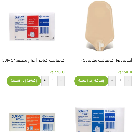
أكياس بول كونفاتيك مقاس 45
كونفاتيك اكياس أخراج مغلقة 57 SUR-
FIT 402524
#402550
⃁
⃁
220.0
150.0
+
-
+
-
إضافة إلى السلة
إضافة إلى السلة