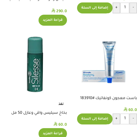
بول #64927
+
-
إضافة إلى السلة
⃁
290.0
قراءة المزيد
باست معجون كونفاتيك #183910
نفذ
⃁
60.0
بخاخ سيليس واقي وعازل 50 مل
+
-
كونفاتيك#420790
إضافة إلى السلة
⃁
60.0
قراءة المزيد