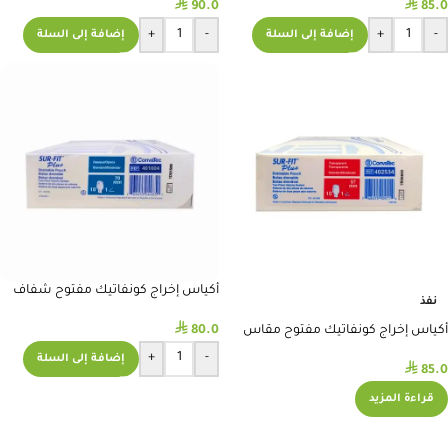
⃁
⃁
90.0
85.0
+
-
+
-
إضافة إلى السلة
إضافة إلى السلة
أكياس إخراج كونفاتيك مفتوح شفاف
نفذ
70 #SUR-FIT Plus 401604
⃁
80.0
أكياس إخراج كونفاتيك مفتوح مقاس
57 مم
+
-
إضافة إلى السلة
⃁
85.0
قراءة المزيد