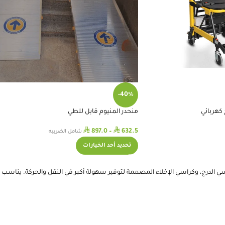
-40%
كهربائي
منحدر المنيوم قابل للطي
⃁
⃁
897.0
–
632.5
شامل الضريبه
تحديد أحد الخيارات
لدرج، وكراسي الإخلاء المصممة لتوفير سهولة أكبر في النقل والحركة. يناسب هذ