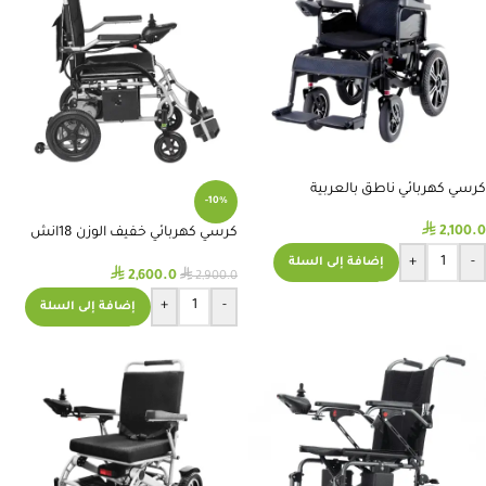
كرسي كهربائي ناطق بالعربية
-10%
⃁
2,100.0
كرسي كهربائي خفيف الوزن 18انش
NT8807
+
-
إضافة إلى السلة
⃁
⃁
2,600.0
2,900.0
+
-
إضافة إلى السلة