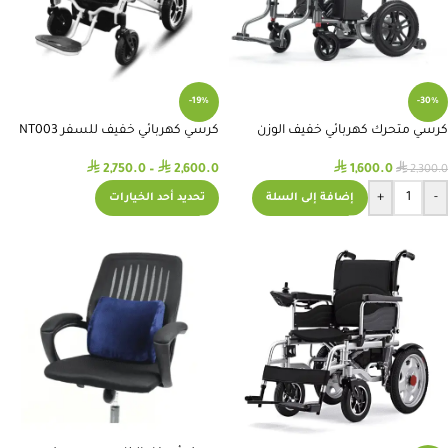
-19%
-30%
كرسي متحرك كهربائي خفيف الوزن
كرسي كهربائي خفيف للسفر NT003
NT005
⃁
⃁
⃁
⃁
2,750.0
–
2,600.0
1,600.0
2,300.0
+
-
تحديد أحد الخيارات
إضافة إلى السلة