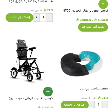
مسند أسفل الظهر ميمورى فوم
-9%
⃁
63.3
كرسي كهربائي عالي الجوده NT001
شامل الضريبه
+
-
إضافة إلى السلة
⃁
⃁
2,000.0
–
1,950.0
تحديد أحد الخيارات
مقعد بواسير مع جل
جديد
⃁
74.8
كرسي طيارة كهربائي خفيف الوزن
شامل الضريبه
YAM501
+
-
إضافة إلى السلة
⃁