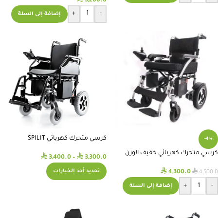
3,200.0
+
-
إضافة إلى السلة
كرسي متحرك كهربائي SPILIT
-4%
كرسي متحرك كهربائي خفيف الوزن
⃁
⃁
3,400.0
–
3,300.0
قابل للطي
⃁
⃁
تحديد أحد الخيارات
4,300.0
4,500.0
+
-
إضافة إلى السلة