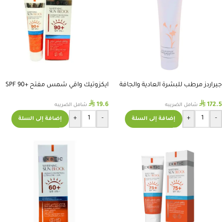
جيراردز مرطب للبشرة العادية والجافة
ايكزوتيك واقي شمس مفتح SPF 90+
والحساسة مع SPF 8
100ML
⃁
⃁
19.6
172.5
شامل الضريبه
شامل الضريبه
+
-
+
-
إضافة إلى السلة
إضافة إلى السلة