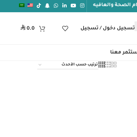
حة والعافيه
⃁
تسجيل دخول / تسجيل
0.0
تثمر معنا