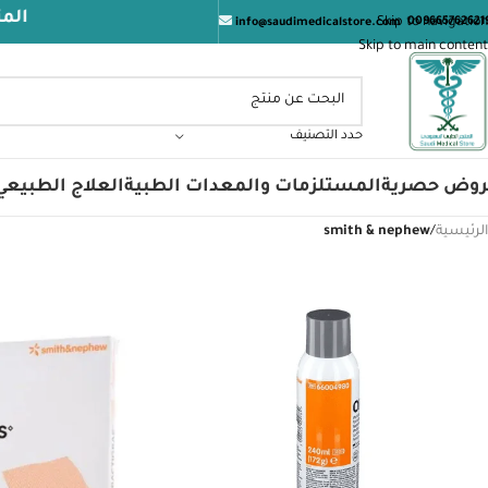
المتجر ال
Skip to navigation
009665762621
info@saudimedicalstore.com
Skip to main content
حدد التصنيف
روض حصرية
المستلزمات والمعدات الطبية
العلاج الطبيعي
الرئيسية
/
smith & nephew