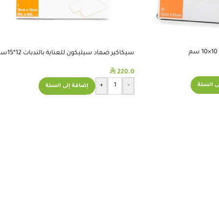
سيكاكير ضماد سيليكون للعناية بالندبات 12*15سم
⃁
220.0
ى السلة
+
-
إضافة إلى السلة