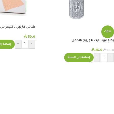
شاش فازلين باكتيجراس 10×10 سم
-15%
⃁
50.0
بخاخ اوبسايت للجروح 240مل
+
-
إضافة إل
⃁
⃁
85.0
100.0
+
-
إضافة إلى السلة