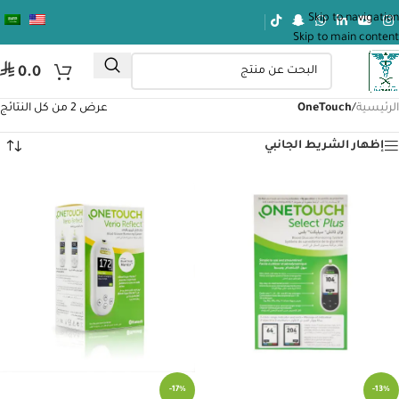
Skip to navigation
Skip to main content
⃁
0.0
الرئيسية
/
OneTouch
عرض ⁦2⁩ من كل النتائج
إظهار الشريط الجانبي
-17%
-13%