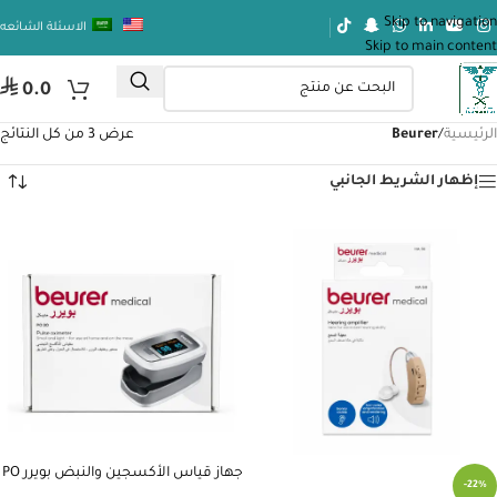
Skip to navigation
الاسئلة الشائعه
Skip to main content
⃁
0.0
الرئيسية
/
Beurer
عرض ⁦3⁩ من كل النتائج
إظهار الشريط الجانبي
جهاز قياس الأكسجين والنبض بويرر PO
-22%
30