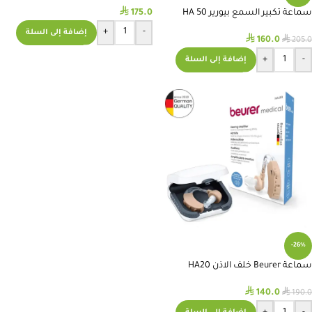
⃁
175.0
سماعة تكبير السمع بيورير HA 50
+
-
إضافة إلى السلة
⃁
⃁
160.0
205.0
+
-
إضافة إلى السلة
-26%
سماعة Beurer خلف الاذن HA20
⃁
⃁
140.0
190.0