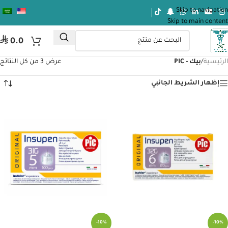
Skip to navigation
Skip to main content
⃁
0.0
الرئيسية
/
بيك - PIC
عرض ⁦3⁩ من كل النتائج
إظهار الشريط الجانبي
-10%
-10%