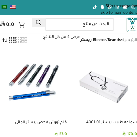
Skip to navigation
Skip to main content
⃁
0.0
عرض ⁦4⁩ من كل النتائج
الرئيسية
/
Brands
/
Riester-ريستر
سماعه طبيب ريستر 01-4001
قلم تورش فحص ريستر المانى
⃁
⃁
57.0
170.0