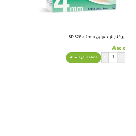
ابر قلم الإنسولين BD 32G × 4mm
⃁
50.0
+
-
إضافة إلى السلة