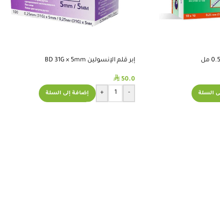
إبر قلم الإنسولين BD 31G × 5mm
⃁
50.0
+
-
ى السلة
إضافة إلى السلة