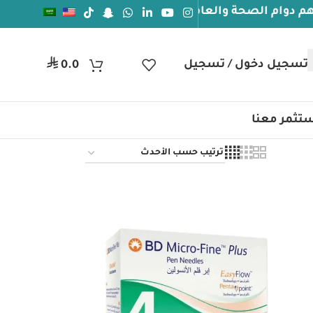
ام الصحة والعافيه
جيل دخول / تسجيل
ر.س
0.0
تثمر معنا