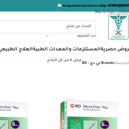
الم
Skip to navigation
009665762621
info@saudimedicalstore.com
Skip to main content
حدد التصنيف
روض حصرية
المستلزمات والمعدات الطبية
العلاج الطبيعي
عرض ⁦4⁩ من كل النتائج
الرئيسية
/
Brands
/
بي دي - BD