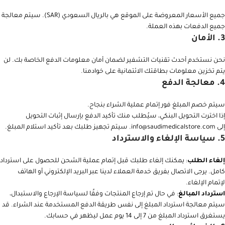
جميع الأسعار المعروضة على الموقع هي بالريال السعودي (SAR). سيتم معالجة
جميع الدفعات بهذه العملة.
3.
الأمان
نحن نستخدم أحدث تقنيات التشفير لضمان أمان معلومات الدفع الخاصة بك. لن
يتم تخزين معلومات بطاقتك الائتمانية على خوادمنا.
4.
معالجة الدفع
سيتم خصم المبلغ فور إتمام عملية الشراء بنجاح.
إذا اخترت التحويل البنكي، سيُطلب منك تأكيد الدفع بإرسال إثبات التحويل
إلى
info@saudimedicalstore.com
. سيتم تجهيز طلبك بعد تأكيد استلام المبلغ.
5.
سياسة الإلغاء والاسترداد
إلغاء الطلب
: يمكنك إلغاء طلبك قبل إتمام عملية الشحن للحصول على استرداد
كامل. يرجى الاتصال بفريق خدمة العملاء لدينا عبر البريد الإلكتروني أو الهاتف
لإتمام الإلغاء.
استرداد المبالغ
: في حال تم إرجاع المنتجات وفقًا لسياسة الإرجاع والاستبدال،
سيتم معالجة استرداد المبلغ إلى نفس طريقة الدفع المستخدمة عند الشراء. قد
يستغرق استرداد المبلغ من 7 إلى 14 يوم عمل ليظهر في حسابك.