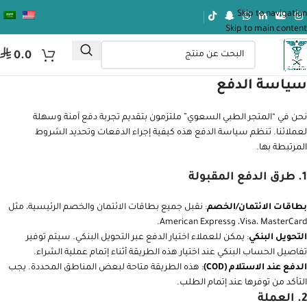
Skip to navigation
Skip to main content
⃁
0.0
سياسة الدفع
نحن في “المتجر الطبي السعوي” ملتزمون بتقديم تجربة دفع آمنة وسهلة
لعملائنا. تنظم سياسة الدفع هذه كيفية إجراء الدفعات وتحديد الشروط
المرتبطة بها.
1.
طرق الدفع المقبولة
بطاقات الائتمان/الخصم
: نقبل جميع بطاقات الائتمان والخصم الرئيسية، مثل
Visa، MasterCard، وAmerican Express.
التحويل البنكي
: يمكن للعملاء اختيار الدفع عبر التحويل البنكي. سيتم توفير
تفاصيل الحساب البنكي عند اختيار هذه الطريقة أثناء إتمام عملية الشراء.
الدفع عند الاستلام (COD)
: هذه الطريقة متاحة لبعض المناطق المحددة. يجب
التأكد من توفرها عند إتمام الطلب.
2.
العملة