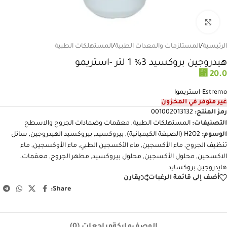
انقر للتكبير
الرئيسية
/
المستلزمات والمعدات الطبية
/
المستهلكات الطبية
هيدروجين بروكسيد 3% 1 لتر -استريمو
⃁
20.0
Estremo-استريموا
غير متوفر في المخزون
رمز المنتج:
001002013132
التصنيفات:
المستهلكات الطبية
,
معقمات وضمادات الجروح والاسطح
الوسوم:
H2O2 (الصيغة الكيميائية)
,
بيروكسيد
,
بيروكسيد الهيدروجين
,
سائل
تنظيف الجروح
,
ماء الأكسجين
,
ماء الأكسجين الطبي
,
ماء الأوكسجين
,
ماء
الاكسجين
,
محلول الأكسجين
,
محلول بيروكسيد
,
مطهر الجروح
,
معقمات
,
هايدروجين بروكسايد
أضف إلى قائمة الرغبات
يقارن
Share:
الوصف
ماركة
مراجعات (0)