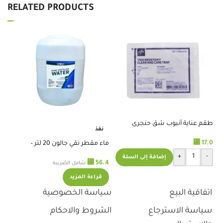
RELATED PRODUCTS
طقم عناية أنبوب شق حنجرى
نفذ
نظ
⃁
17.0
.0
ماء مقطر نقي جالون 20 لتر –
استريموا
+
-
إضافة إلى السلة
⃁
56.4
شامل الضريبه
قراءة المزيد
اتفاقية البيع
سياسة الخصوصية
سياسة الاسترجاع
الشروط والاحكام