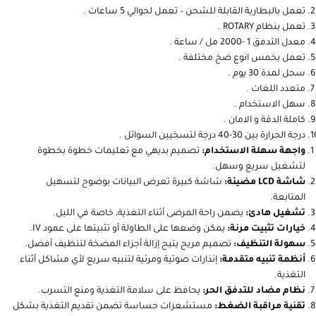
تعمل بالبطارية القابلة للشحن – تعمل لحوالي 5 ساعات .
تعمل بنظام ROTARY .
معدل التدفق 1 -2000 مل / ساعة .
تعمل بخمس انوع ضخ مختلفة .
سجل لمدة 30 يوم .
متعدد اللغات .
سهل الاستخدام .
كاملة الدقة و الامان .
درجة الحرارة بين 30-40 درجة لتسخيين السوائل .
واجهة سهلة الاستخدام:
تصميم بديهي مع تعليمات خطوة بخطوة
لتشغيل سريع وسهل.
شاشة LCD مضيئة:
شاشة كبيرة تعرض البيانات بوضوح لتسهيل
المتابعة.
تشغيل هادئ:
يضمن راحة المرضى أثناء التغذية، خاصة في الليل.
خيارات تثبيت مرنة:
يمكن وضعها على الطاولة أو تثبيتها على عمود IV.
سهولة التنظيف:
تصميم مريح يتيح إزالة أجزاء المضخة لتنظيف أفضل.
أنظمة تنبيه متقدمة:
إنذارات صوتية ومرئية لتنبيه سريع لأي مشاكل أثناء
التغذية.
نظام مضاد للتدفق الحر:
يحافظ على سلامة التغذية ومنع التسرب.
تقنية مراقبة الضغط:
مستشعرات حساسة تضمن تقديم التغذية بشكل