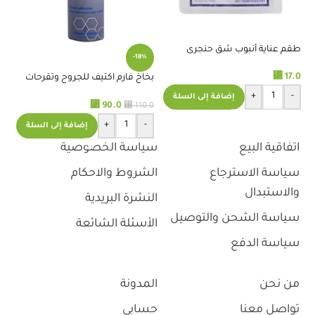
طقم عناية أنبوب شق حنجرى
%
-18%
⃁
17.0
بخاخ فارم اكتيف للجروح وتقرحات
كيس 
الفراش
+
-
إضافة إلى السلة
⃁
90.0
.0
⃁
110.0
+
-
إضافة إلى السلة
اتفاقية البيع
سياسة الخصوصية
سياسة الاسترجاع
الشروط والاحكام
والاستبدال
النشرة البريدية
سياسة الشحن والتوصيل
الأسئلة الشائعة
سياسة الدفع
من نحن
المدونة
تواصل معنا
حسابي