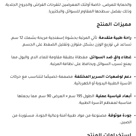
والحماية للمرضى، خاصة أولئك المعرضين لتقرحات الفراش والجروح الجلدية،
وذلك بفضل سطحها المقاوم للسوائل والبكتيريا.
مميزات المنتج
راحة طبية متقدمة
: تأتي المرتبة بحشوة إسفنجية مريحة بسُمك 12 سم،
تساعد في توزيع الوزن بشكل متوازن وتقليل الضغط على الجسم.
غطاء واقٍ ضد السوائل
: مغطاة بطبقة مقاومة للماء، الدم، والبول مما
يمنع تسرب السوائل ويحافظ على نظافة المرتبة.
دعم لوضعيات السرير المختلفة
: مصممة خصيصًا لتتناسب مع حركات
الأسرة الطبية اليدوية أو الكهربائية.
أبعاد قياسية عملية
: الطول 195 سم × العرض 90 سم، مما يجعلها
مناسبة لمعظم الأسرة الطبية.
جودة موثوقة
: مصنوعة من مواد طبية آمنة وعالية الجودة، مستوردة من
الصين.
استخدامات المنتج