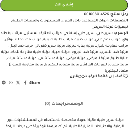
إشتري الآن
رمز المنتج:
001008014526
التصنيفات:
ادوات المساعدة داخل المنزل
,
المستلزمات والمعدات الطبية
,
تجهيزات غرفة المريض
الوسوم:
سرير طبي
,
سرير طبي إسفنجي
,
مراتب العناية بالمسنين
,
مراتب بغطاء
واقٍ
,
مراتب دعم طبي
,
مراتب طبية
,
مراتب طبية صينية
,
مراتب مضادة للسوائل
,
مراتب مقاومة للبول
,
مرتبة رعاية منزلية
,
مرتبة سرير كهربائي
,
مرتبة ضد البلل
,
مرتبة ضد التسرب
,
مرتبة ضد الجروح
,
مرتبة طبية
,
مرتبة طبية مقاومة للماء
,
مرتبة
عناية طبية
,
مرتبة للمرضى
,
مرتبة مرضى
,
مرتبة مستشفى
,
مرتبة مستشفيات
,
مرتبة مضادة لتقرحات الفراش
,
مرتبة مضادة للبكتيريا
,
مرتبة مقاومة للسوائل
,
مضاد للبكتيريا
أضف إلى قائمة الرغبات
يقارن
Share:
الوصف
مراجعات (0)
مرتبة سرير طبية عالية الجودة مخصصة للاستخدام في المستشفيات، دور
الرعاية، والاحتياجات المنزلية الطبية. تم تصميمها لتوفير أقصى درجات الراحة