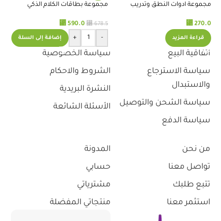
.0
مجموعة ادوات النطق وتدريب
مجموعة بطاقات الكلام الذكي
اللسان
للتخاطب
⃁
590.0
⃁
270.0
⃁
678.5
+
-
قراءة المزيد
إضافة إلى السلة
اتفاقية البيع
سياسة الخصوصية
سياسة الاسترجاع
الشروط والاحكام
والاستبدال
النشرة البريدية
سياسة الشحن والتوصيل
الأسئلة الشائعة
سياسة الدفع
من نحن
المدونة
تواصل معنا
حسابي
تتبع طلبك
مشترياتي
استثمر معنا
منتجاتي المفضلة