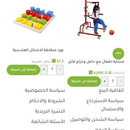
بورد مطابقة الاشكال الهندسية
رك
-18%
.0
⃁
57.5
مشاية اطفال مع حامل وحزام قابل
شامل الضريبه
للتعديل
+
-
إضافة إلى السلة
⃁
4,000.0
⃁
4,900.0
+
-
إضافة إلى السلة
اتفاقية البيع
سياسة الخصوصية
سياسة الاسترجاع
الشروط والاحكام
والاستبدال
النشرة البريدية
سياسة الشحن والتوصيل
الأسئلة الشائعة