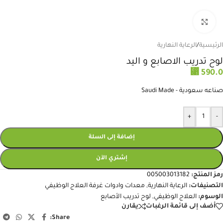
انقر للتكبير
الرئيسية
/
الرعاية النهارية
لوح تدريب الاصابع و اليد
⃁
590.0
صناعه سعودية - Saudi Made
+
-
إضافة إلى السلة
إشتري الآن
رمز المنتج:
005003013182
التصنيفات:
الرعاية النهارية
,
معدات وادوات غرفة العلاج الوظيفي
الوسوم:
العلاج الوظيفي
,
لوح تدريب الأصابع
أضف إلى قائمة الرغبات
يقارن
Share: