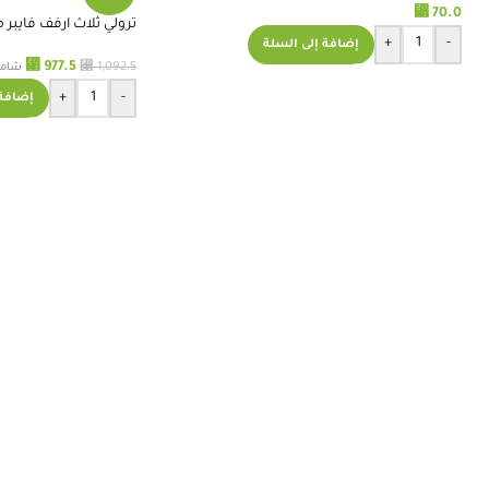
⃁
70.0
ترولي ثلاث ارفف فايبر 
+
-
إضافة إلى السلة
⃁
⃁
977.5
1,092.5
شامل 
+
-
إضافة 