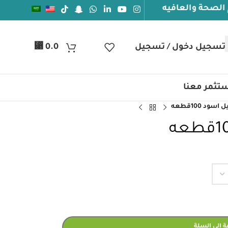
افيه
⃁
تسجيل دخول / تسجيل
0.0
تثمر معنا
ود 100قطعه
 إلى السلة