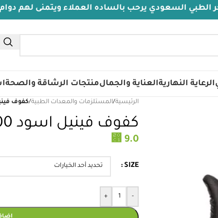
عودي يرحب بالساده العملاء ويتمنى لهم دوام الصحة والع
الرعاية النهارية
العناية والجمال
منتجات الرشاقة والصحة
اس
الرئيسية
/
المستلزمات والمعدات الطبية
/
كفوف فينيل اس
كفوف فينيل اسود 100قطعه
⃁
9.0
SIZE
+
-
إضافة