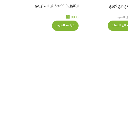
مع درج كوري
ايثانول 99.9% 5لتر -استريمو
⃁
90.0
الضريبه
إلى السلة
قراءة المزيد