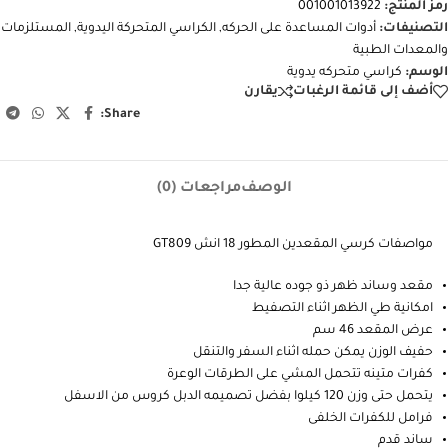
رمز المنتج:
001001013922
التصنيفات:
أدوات المساعدة على الحركه
,
الكراسي المتحركة اليدوية
,
المستلزمات
والمعدات الطبية
الوسم:
كراسي متحركه يدوية
أضف إلى قائمة الرغبات
يقارن
Share:
الوصف
مراجعات (0)
مواصفات كرسي المقعدين المطور 18 انش GT809
مقعد وساند ظهر ذو جوده عالية جدا
امكانية طي الظهر اثناء التصفيط
عرض المقعد 46 سم
حفيف الوزن يمكن حمله اثناء السفر والتنقل
كفرات متينه تتحمل المشي على الطرقات الوعرة
يتحمل حتى وزن 120 كيلوا بفضل تصميمه الدبل كروس من الاسفل
فرامل للكفرات الخلفى
ساند قدم