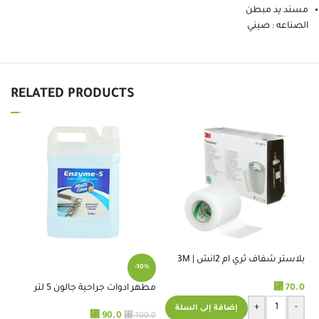
مسند يد مبطن
الصناعه : صيني
RELATED PRODUCTS
بلاستر شفاف ثري ام 2انش | 3M
%
-10%
TRANSPORE TAPE 2 INCH
⃁
70.0
مطهر ادوات جراحية جالون 5 لتر
ضم
10سم
+
-
إضافة إلى السلة
⃁
90.0
.0
⃁
100.0