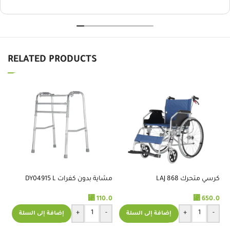
RELATED PRODUCTS
كرسي متحرك 868 LAJ
مشاية بدون كفرات DY04915 L
مش
15
⃁
110.0
⃁
650.0
.0
+
-
+
-
إضافة إلى السلة
إضافة إلى السلة