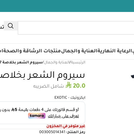
تس
الرعاية النهارية
العناية والجمال
منتجات الرشاقة والصحة
اس
الرئيسية
/
العناية والجمال
/
سيروم الشعر بخلاصة 7 زيوت – 125 مل
سيروم الشعر بخلاصة 7 زيوت – 125 
⃁
20.0
شامل الضريبه
ايكزوتيك - EXOTIC
غير متوفر في المخزون
رمز المنتج:
003005014341