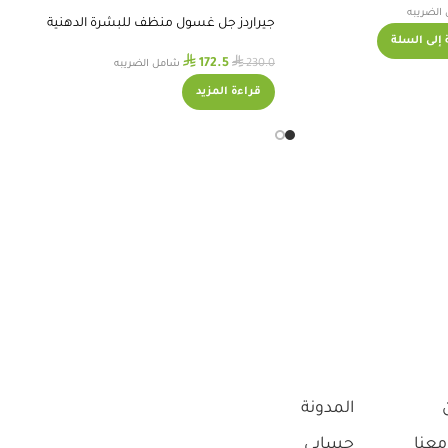
الضريبه
جيراردز جل غسول منظف للبشرة الدهنية
إلى السلة
والمختلطة
⃁
⃁
172.5
230.0
شامل الضريبه
قراءة المزيد
المدونة
معنا
حسابي