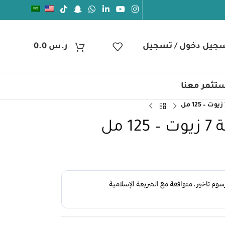
جيل دخول / تسجيل
ر.س
0.0
تثمر معنا
مل