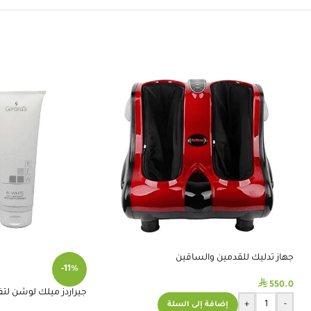
جهاز تدليك للقدمين والساقين
-11%
⃁
550.0
جيراردز ميلك لوشن لتفتيح
+
-
إضافة إلى السلة