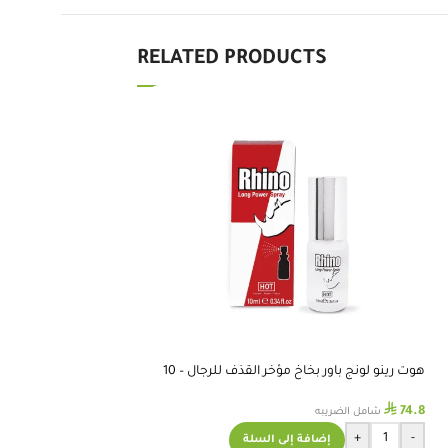
RELATED PRODUCTS
هوت رينو لونج باور بخاخ مؤخر القذف للرجال – 10
نفذ
مل
⃁
74.8
شامل الضريبه
هوت في أكتيف بخاخ للرجال 
+
-
إضافة إلى السلة