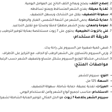
إصلاح التلف:
يصلح ويعالج التلف الناتج عن العوامل اليومية.
تغذية عميقة:
يغذي الشعر المتساقط ويمنع تساقطه.
سهولة التصفيف:
يقلل من التشابك ويسهل التصفيف.
حماية شاملة:
يحمي الشعر من أشعة الشمس، الغبار، والرطوبة.
نعومة ولمعان:
يمنح الشعر مظهرًا لامعًا وصحيًا مع تقليل التجاعيد.
غني بالزيوت الطبيعية:
يحتوي على 7 زيوت مستخلصة بعناية لتوفير الترطيب والتغذية المثالية.
طريقة الاستخدام:
ضعي كمية صغيرة من السيروم على راحة يدك.
وزعي السيروم بالتساوي على الشعر الرطب أو الجاف، مع التركيز على الأطراف.
استخدمي مشطًا لتوزيع السيروم بشكل متساوٍ وتصفيف الشعر حسب الرغبة
مواصفات المنتج:
النوع:
سيروم للشعر.
السعة:
125 مل.
الميزات:
تغذية عميقة، حماية شاملة، سهولة التصفيف.
الاستخدام:
مناسب لجميع أنواع الشعر وآمن للاستخدام اليومي.
سيروم الشعر بخلاصة 7 زيوت
هو الحل المثالي لتوفير العناية الشاملة لشعر