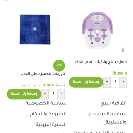
جهاز مساج وتدليك القدم بالماء
حل
-27%
1حبة
⃁
288.0
.3
باورمات لتحفيز باطن القدم
+
-
إضافة إلى السلة
⃁
⃁
18.4
25.3
شامل الضريبه
+
-
إضافة إلى السلة
اتفاقية البيع
سياسة الخصوصية
سياسة الاسترجاع
الشروط والاحكام
والاستبدال
النشرة البريدية