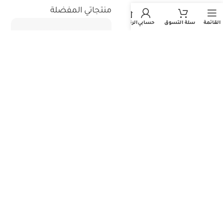
استثمر معنا
منتجاتي المفضلة
القائمة
سلة التسوق
حسابي
الرئيسية
جميع حقوق الطبع والنشر محفوظة - المتجر الطبي السعودي 2026©