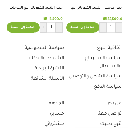
جهاز كومبو ( التنبيه الكهربائي مع
جهاز التنبيه الكهربائي مع الموجات
الالتراساوند و الليزر )
فوق الصوتية ( COMBO )
00
⃁
⃁
.0
13,500.0
32,500.0
+
-
+
-
إضافة إلى السلة
إضافة إلى السلة
اتفاقية البيع
سياسة الخصوصية
سياسة الاسترجاع
الشروط والاحكام
والاستبدال
النشرة البريدية
سياسة الشحن والتوصيل
الأسئلة الشائعة
سياسة الدفع
من نحن
المدونة
تواصل معنا
حسابي
تتبع طلبك
مشترياتي