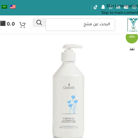
Skip to navigation
Skip to main content
⃁
0.0
-25%
نفذ