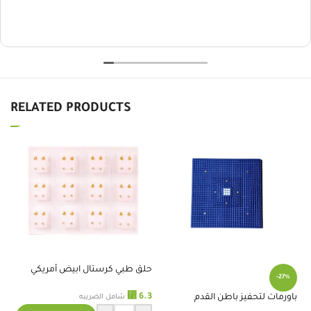
RELATED PRODUCTS
حلق طبي كرستال ابيض أمريكي
حل
-27%
1حبة
.9
⃁
6.3
باورمات لتحفيز باطن القدم
شامل الضريبه