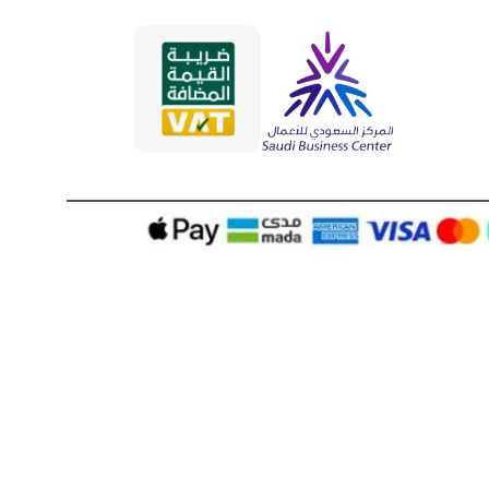
شريط لاصق رياضي (Kinesiology tape)
-5%
⃁
30.0
جهاز كمادات ساخنة سعة 6 كمادات من شتانوجا
تحديد أحد الخيارات
⃁
5,200.0
⃁
5,500.0
+
-
إضافة إلى السلة