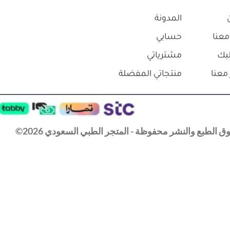
-3%
لقدمين و الذراعين
جهاز كمادات حارة سعة 12 كمادات شتانوجا
الامريكي
⃁
9,700.0
⃁
10,000.0
+
-
إلى السلة
إضافة إلى السلة
المدونة
معنا
حسابي
بك
مشترياتي