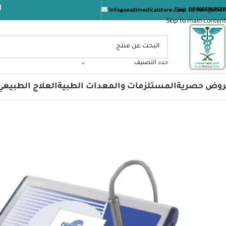
المتجر الط
Skip to navigation
009665762621
info@saudimedicalstore.com
Skip to main content
حدد التصنيف
روض حصرية
المستلزمات والمعدات الطبية
العلاج الطبيعي