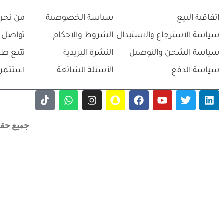
جهاز التنبيه الكهربائي مع الموجات فوق الصوتية (
-19%
COMBO )- CHATTANOOGA
⃁
12,500.0
دراجة الحركة السلبية ل
+
-
إضافة إلى السلة
⃁
21,500.0
⃁
26,500.0
+
-
إضافة 
اتفاقية البيع
سياسة الخصوصية
من نحن
سياسة الاسترجاع والاستبدال
الشروط والاحكام
تواصل 
سياسة الشحن والتوصيل
النشرة البريدية
تتبع طل