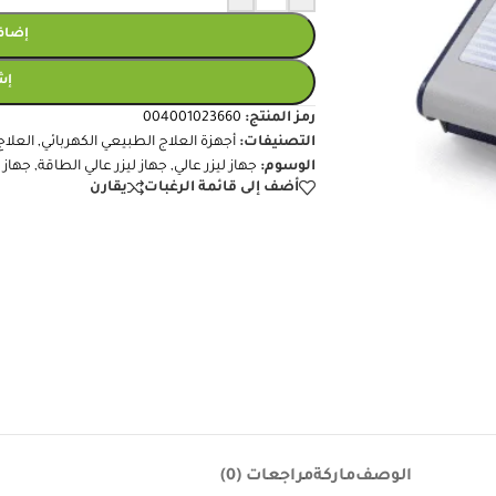
إضافة
إش
رمز المنتج:
004001023660
التصنيفات:
أجهزة العلاج الطبيعي الكهربائي
,
العلا
الوسوم:
جهاز ليزر عالي
,
جهاز ليزر عالي الطاقة
,
جهاز لي
أضف إلى قائمة الرغبات
يقارن
الوصف
ماركة
مراجعات (0)