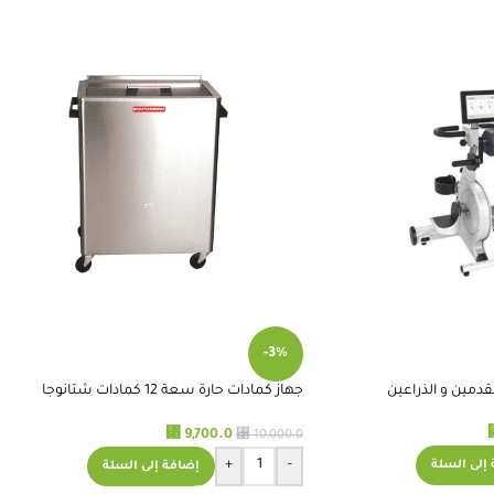
Basheer Roweli
Turki Al
3 days ago
1 month ago
الموقع جدا متعاون لكن جهاز الشفط
جر التأكيد على شركة
من يولي سيء جدا وتعطل بعد
المنتجات الطبية حيث
الاستعمال فورا. لا انصح بالمنتج مع ان
المتجر تعاملهم ممتاز
تجات حساسة لظروف
Read more
الشحن الحالية ليست
بالمستوى المطلوب.
وانا متأكد من تجاوزه