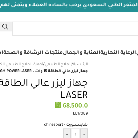
بي السعودي يرحب بالساده العملاء ويتمنى لهم دوام الصح
الرعاية النهارية
العناية والجمال
منتجات الرشاقة والصحة
اس
الرئيسية
/
العلاج الطبيعي
/
أجهزة العلاج الطبيعي الك
جهاز ليزر عالي الطاقة 15 وات – HIGH POWER LASER
LASER
⃁
68,500.0
EL17089
شاينسبورت - chinesport
+
-