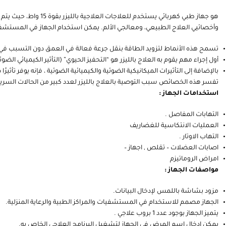
هو جهاز طبي كهربائي 
وأخصائيي العلاج الطبيعي، ومعالجي الألم. يمكن استخدام الجهاز في المستشفي
تسمح هذه الأنماط لتزويد الطاقة بنقل جرعة فعالة في العمق دون التسبب 
أول إجراء مهم يقوم به العلاج بالليزر هو “التحفيز الحيوي” (التأثير الكيميائي الض
بالإضافة إلى التأثيرات الميكانيكية الضوئية والكيميائية الضوئية ، فإنه يوفر تأثيرً
تفسر هذه الخصائص سبب التوصية بالعلاج بالليزر لعدد كبير من الحالات السرير
استخدامات الجهاز :
التهابات المفاصل .
العمليات الانتكاسية للغضاريف
التهاب الاوتار .
اصابات العضلات – تقلص , اجهاز –
امراض الروماتيزم
مواصفات الجهاز :
مزود بشاشة باللمس لإدخال البيانات.
الجهاز مصمم للاستخدام في المستشفيات والمراكز الطبية والرعاية المنزلية.
يتميز الجهاز بوجود عدد 1 بروب علاجي .
يمكن إدخال اسم المرض في الجهاز لتشغيل البرنامج العلاجي الخاص به.