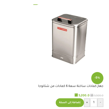
Maha
1 day ago
وصلت تمام بس نتمنى تنزل الاسعار
لانها غاليه وهذه الاشياء مانستغني عنها
وباستمرار نطلبها ومكلفه علينا
RELATED PRODUCTS