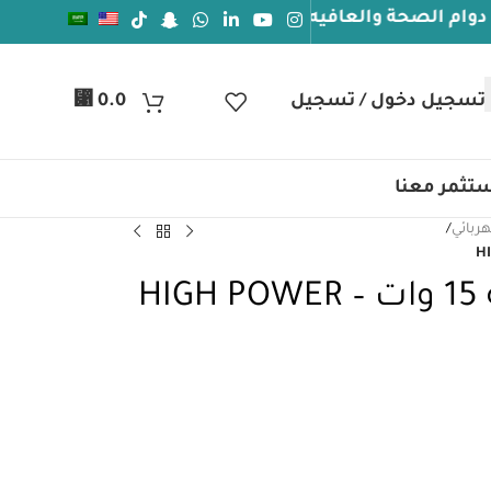
ة والعافيه
تسجيل دخول / تسجيل
0.0
⃁
تثمر معنا
هربائي
/
جهاز ليزر عالي الطاقة 15 وات – HIGH POWER