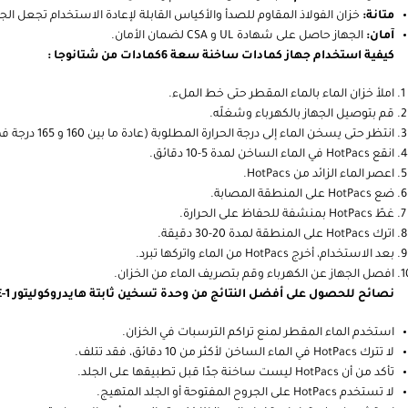
متانة:
خزان الفولاذ المقاوم للصدأ والأكياس القابلة لإعادة الاستخدام تجعل الجه
آمان:
الجهاز حاصل على شهادة UL و CSA لضمان الأمان.
كيفية استخدام جهاز كمادات ساخنة سعة 6كمادات من شتانوجا :
املأ خزان الماء بالماء المقطر حتى خط الملء.
قم بتوصيل الجهاز بالكهرباء وشغلّه.
انتظر حتى يسخن الماء إلى درجة الحرارة المطلوبة (عادة ما بين 160 و 165 درجة فهرنهايت).
انقع HotPacs في الماء الساخن لمدة 5-10 دقائق.
اعصر الماء الزائد من HotPacs.
ضع HotPacs على المنطقة المصابة.
غطّ HotPacs بمنشفة للحفاظ على الحرارة.
اترك HotPacs على المنطقة لمدة 20-30 دقيقة.
بعد الاستخدام، أخرج HotPacs من الماء واتركها تبرد.
افصل الجهاز عن الكهرباء وقم بتصريف الماء من الخزان.
نصائح للحصول على أفضل النتائج من وحدة تسخين ثابتة هايدروكوليتور E-1:
استخدم الماء المقطر لمنع تراكم الترسبات في الخزان.
لا تترك HotPacs في الماء الساخن لأكثر من 10 دقائق، فقد تتلف.
تأكد من أن HotPacs ليست ساخنة جدًا قبل تطبيقها على الجلد.
لا تستخدم HotPacs على الجروح المفتوحة أو الجلد المتهيج.