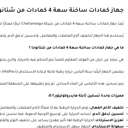
جهاز كمادات ساخنة سعة 4 كمادات من شتانوجا : علاج فعال للألم من المنزل
يُعدّ جهاز كمادات ساخنة سعة 4 كمادات من شركة Chattanooga خيارًا ممتازًا لتوفير علاج الحرارة الرطبة الفعال في المنزل.
يُستخدم هذا الجهاز لتخفيف آلام العضلات والمفاصل، وتحسين تدفق الدم، وتعزي
ما هي جهاز كمادات ساخنة سعة 4 كمادات من شتانوجا ؟
هي عبارة عن خزان من الفولاذ المقاوم للصدأ يتم التحكم فيه بالحرارة، والذي يحت
يتضمن الجهاز أيضًا ستة أكياس حرارة رطبة قابلة لإعادة الاستخدام (HotPacs) مصنوعة من القطن الناعم.
يتم تسخين هذه الأكياس في الماء الساخن، ثم يتم تطبيقها على المنطقة المصابة
مميزات وحدة تسخين ثابتة هايدروكوليتور E-1:
تخفيف الألم الفعال:
توفر الحرارة الرطبة علاجًا فعالًا لآلام العضلات والمفاصل
تحسين تدفق الدم:
تساعد الحرارة على توسيع الأوعية الدموية، مما يحسن تدفق
تعزيز الاسترخاء:
الحرارة الرطبة لها تأثير مهدئ يساعد على تخفيف التوتر والقلق
سهولة الاستخدام:
الجهاز سهل الاستخدام والتنظيف.