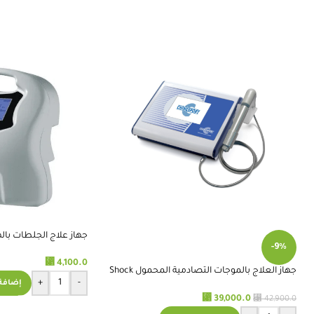
جهاز علاج الجلطات بالهواء 600
-9%
⃁
4,100.0
جهاز العلاج بالموجات التصادمية المحمول Shock
+
-
إضافة 
Wave Therapy
⃁
⃁
39,000.0
42,900.0