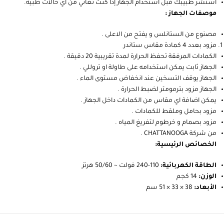
استشر طبيبك قبل استخدام الجهاز إذا كنت تعاني من أي حالات طبية.
موصفات الجهاز :
مصنوع من الستانلس و يفتح من الاعلى .
مزود بعدد 4 كمادة مقاس ستاندر
الكمادات المرفقة تحفظ الحرارة لمدة تقريبية 20 دقيقة .
الجهاز ثابت يمكن استخدامه على طاولة او تروللي .
الجهاز يوقف التسخين عند انخفاض مستوى الماء .
الجهاز مزود بترمومتر لضبط الحرارة .
يمكن اضافة اي مقاس من الكمادات داخل الجهاز .
مزود بحامل وملقط للكمادات .
مزود بصمام و خرطوم لتفريغ المياه .
من شركة CHATTANOOGA .
الخصائص الرئيسية:
الطاقة الكهربائية:
110-240 فولت ~ 50/60 هرتز
الوزن:
14 كجم
الأبعاد:
38 × 33 × 51 سم