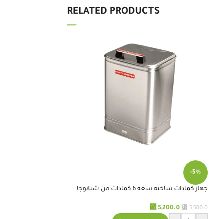
RELATED PRODUCTS
طاولة علاج طبيعي عر
-5%
⃁
1,700.0
جهاز كمادات ساخنة سعة 6 كمادات من شتانوجا
+
-
إضافة 
⃁
⃁
5,200.0
5,500.0