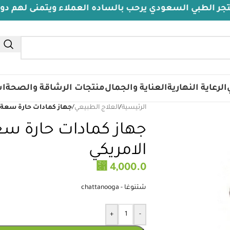
السعودي يرحب بالساده العملاء ويتمنى لهم دوام الصحة و
الرعاية النهارية
العناية والجمال
منتجات الرشاقة والصحة
اس
الرئيسية
/
العلاج الطبيعي
/
جهاز كمادات حارة سعة 4 كمادات شتانوجا الامريكي
الامريكي
⃁
4,000.0
شتنوغا - chattanooga
+
-