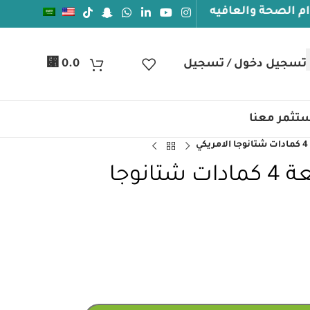
العافيه
⃁
تسجيل دخول / تسجيل
0.0
تثمر معنا
جهاز كمادات حارة سعة 4 كمادات شتانوجا