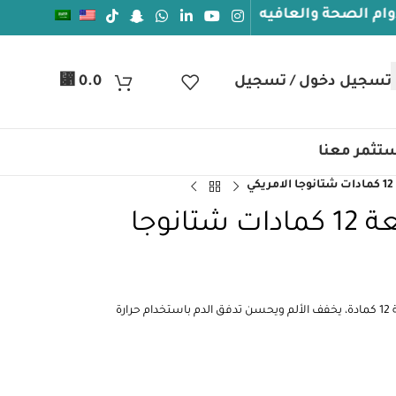
العافيه
تسجيل دخول / تسجيل
0.0
⃁
تثمر معنا
جهاز كمادات حارة سعة 12 كمادات شتانوجا
جهاز كمادات ساخنة أمريكي من Chattanooga بسعة 12 كمادة، يخفف الألم ويحسن تدفق الدم باستخدام حرارة