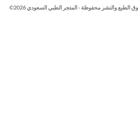
خطوات التدريب للعلاج الطبيعي
⃁
1,200.0
لقدمين و الذراعين
+
-
إضافة إلى السلة
إلى السلة
المدونة
معنا
حسابي
بك
مشترياتي
معنا
منتجاتي المفضلة
 الطبع والنشر محفوظة - المتجر الطبي السعودي 2026©