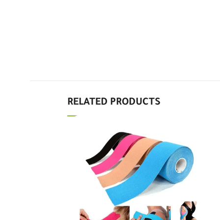
Good
Basheer Roweli
2 days ago
الموقع جدا متعاون لكن جهاز الشفط
من يولي سيء جدا وتعطل بعد
الاستعمال فورا. لا انصح بالمنتج مع ان