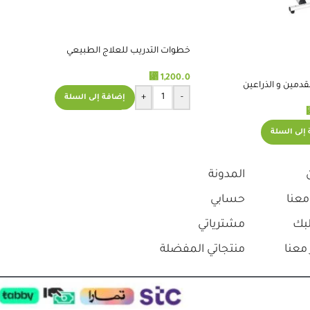
ان ظروف الشحن تثير القلق.
بعض المنتجات حساسة لظروف
 راقي وتوصيلهم سريع
Read more
Read more
الشحن، وشركة الشحن الحالية ليست
ازة انصح كل من يريد
بالمستوى المطلوب.
 طبيه بالتعامل معهم
استلمت المنتج وانا متأكد من تجاوزه
درجة حرارة الحفظ المطلوبة.