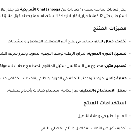
جهاز كمادات ساخنة سعة 12 كمادات من
Chattanooga الأمريكية
هو جهاز عل
استيعاب حتى 12 كمادة حرارية قابلة لإعادة الاستخدام، مما يجعله خيارًا مثاليًا للمراكز الطبية، العلاج الطبيعي، وحتى الاستخدام المنزلي.
مميزات المنتج
تخفيف فعال للألم
: يساعد في علاج آلام العضلات، المفاصل، والتشنجات.
تحسين الدورة الدموية
: الحرارة الرطبة توسع الأوعية الدموية وتعزز سرعة الشف
تصميم متين
: مصنوع من الستانلس ستيل المقاوم للصدأ مع عجلات لسهولة ا
حماية وأمان
: مزود بترمومتر للتحكم في الحرارة، ونظام إيقاف عند انخفاض مست
سهل الاستخدام والتنظيف
مع إمكانية استخدام كمادات بأحجام مختلفة.
استخدامات المنتج
العلاج الطبيعي وإعادة التأهيل.