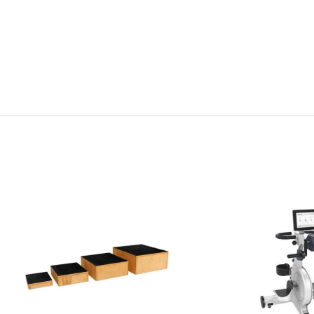
4.3
118 reviews
Turki AlRamah
HAMID K
1 month ago
1 month ago
التوصيل سريع والمنتج ذو جودة ممتازة.
نرجو من المتجر التأكيد على شركة
الشحن للاهتمام بالمنتجات الطبية حيث