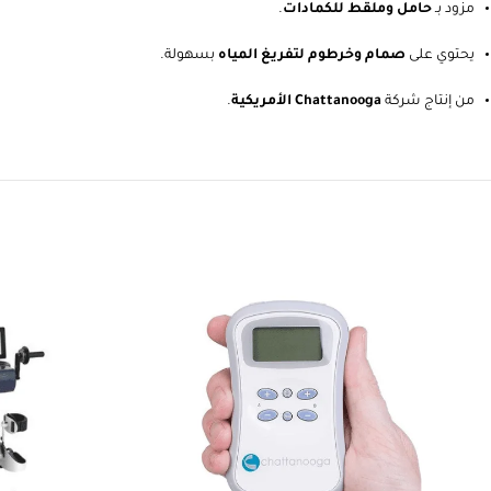
إمكانية إضافة كمادات بأحجام مختلفة داخل الجهاز.
مزود بـ
حامل وملقط للكمادات
.
يحتوي على
صمام وخرطوم لتفريغ المياه
بسهولة.
من إنتاج شركة
Chattanooga الأمريكية
.
Write a review
HAN
Abdullah Muhawil almutairi
2 months ago
👍