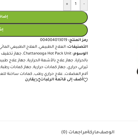
+
-
إضافة
إش
رمز المنتج:
004004013019
التصنيفات:
العلاج الطبيعي
,
العلاج الطبيعي المائي
الوسوم:
Chattanooga Hot Pack Unit
,
جهاز تخفيف ال
بالحرارة
,
جهاز علاج بالأشعة الحرارية
,
جهاز علاج طبي
ثيرابي حراري
,
جهاز كمادات حرارية
,
جهاز كمادات رطبة
,
آلام العضلات
,
علاج حراري رطب
,
كمادات ساخنة للعل
أضف إلى قائمة الرغبات
يقارن