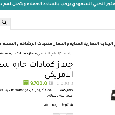
السعودي يرحب بالساده العملاء ويتمنى لهم دوام الصحة و
الرعاية النهارية
العناية والجمال
منتجات الرشاقة والصحة
اس
الرئيسية
/
العلاج الطبيعي
/
جهاز كمادات حارة سعة 12 كمادات شتانوجا الامريكي
الامريكي
⃁
9,700.0
⃁
10,000.0
رطبة آمنة وفعالة.
شتنوغا - chattanooga