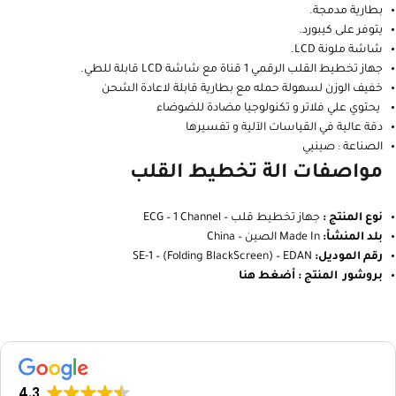
بطارية مدمجة.
يتوفر على كيبورد.
شاشة ملونة LCD.
جهاز تخطيط القلب الرقمي 1 قناة مع شاشة LCD قابلة للطي.
خفيف الوزن لسهولة حمله مع بطارية قابلة لاعادة الشحن
يحتوي علي فلاتر و تكنولوجيا مضادة للضوضاء
دقة عالية في القياسات الآلية و تفسيرها
الصناعة : صينيي
مواصفات الة تخطيط القلب
نوع المنتج :
جهاز تخطيط قلب – ECG – 1 Channel
بلد المنشأ:
Made In الصين – China
رقم الموديل:
SE-1 – (Folding BlackScreen) – EDAN
بروشور المنتج :
أضغط هنا
4.3