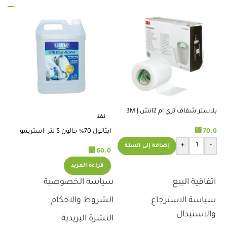
بلاستر شفاف ثري ام 2انش | 3M
نفذ
%
TRANSPORE TAPE 2 INCH
⃁
70.0
ايثانول 70% جالون 5 لتر -استريمو
مط
+
-
إضافة إلى السلة
⃁
60.0
.0
قراءة المزيد
اتفاقية البيع
سياسة الخصوصية
سياسة الاسترجاع
الشروط والاحكام
والاستبدال
النشرة البريدية