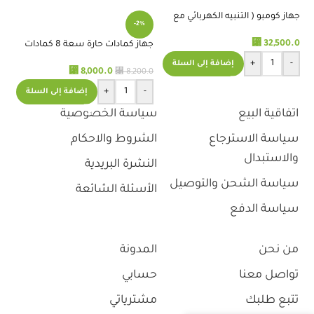
جهاز كومبو ( التنبيه الكهربائي مع
-2%
الالتراساوند و الليزر )
e)
⃁
.0
32,500.0
جهاز كمادات حارة سعة 8 كمادات
شتانوجا الامريكي
+
-
إضافة إلى السلة
⃁
⃁
8,000.0
8,200.0
+
-
إضافة إلى السلة
اتفاقية البيع
سياسة الخصوصية
سياسة الاسترجاع
الشروط والاحكام
والاستبدال
النشرة البريدية
سياسة الشحن والتوصيل
الأسئلة الشائعة
سياسة الدفع
من نحن
المدونة
تواصل معنا
حسابي
تتبع طلبك
مشترياتي