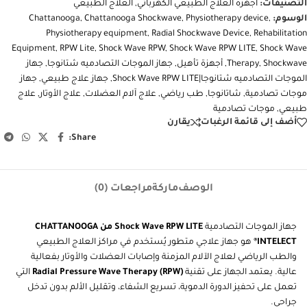
التصنيفات:
أجهزة العلاج الطبيعي الكهربائي
,
العلاج الطبيعي
الوسوم:
,
Physiotherapy device
,
Chattanooga Shockwave
,
Chattanooga
Physiotherapy equipment
,
Radial Shockwave Device
,
Rehabilitation
Equipment
,
RPW Lite
,
Shock Wave RPW
,
Shock Wave RPW LITE
,
Shock Wave
Shockwave
,
Therapy
,
أجهزة تأهيل
,
جهاز الموجات التصادميه شتانوجا
,
جهاز
الموجات التصادميه شتانوجا|Shock Wave RPW LITE
,
جهاز علاج طبيعي
,
جهاز
موجات تصادمية
,
شاتانوجا
,
طب رياضي
,
علاج آلام العضلات
,
علاج الأوتار
,
علاج
طبيعي
,
موجات تصادمية
أضف إلى قائمة الرغبات
يقارن
Share:
الوصف
ماركة
مراجعات (0)
جهاز الموجات التصادمية
Shock Wave RPW LITE من CHATTANOOGA
INTELECT®
هو جهاز علاجي متطور يُستخدم في مراكز العلاج الطبيعي
والطب الرياضي لعلاج الآلام المزمنة وإصابات العضلات والأوتار بفعالية
عالية. يعتمد الجهاز على تقنية
Radial Pressure Wave Therapy (RPW)
التي
تعمل على تحفيز الدورة الدموية، تسريع الشفاء، وتقليل الألم بدون تدخل
جراحي.