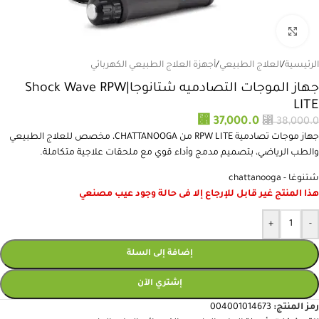
انقر للتكبير
الرئيسية
/
العلاج الطبيعي
/
أجهزة العلاج الطبيعي الكهربائي
جهاز الموجات التصادميه شتانوجا|Shock Wave RPW
LITE
⃁
⃁
37,000.0
38,000.0
جهاز موجات تصادمية RPW LITE من CHATTANOOGA، مخصص للعلاج الطبيعي
والطب الرياضي، بتصميم مدمج وأداء قوي مع ملحقات علاجية متكاملة.
شتنوغا - chattanooga
هذا المنتج غير قابل للإرجاع إلا فى حالة وجود عيب مصنعي
+
-
إضافة إلى السلة
إشتري الآن
رمز المنتج:
004001014673