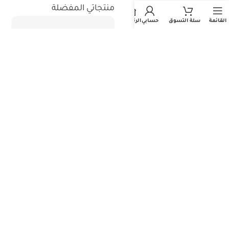
استثمر معنا
منتجاتي المفضلة
القائمة
سلة التسوق
حسابي
الرئيسية
جميع حقوق الطبع والنشر محفوظة - المتجر الطبي السعودي 2026©