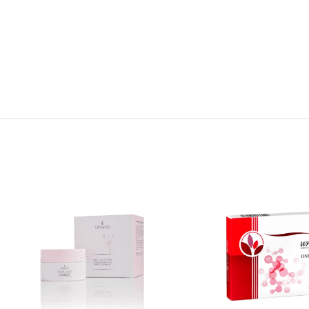
118 reviews
Basheer Roweli
Turki Al
4 days ago
1 month ago
الموقع جدا متعاون لكن جهاز الشفط
جر التأكيد على شركة
من يولي سيء جدا وتعطل بعد
المنتجات الطبية حيث
الاستعمال فورا. لا انصح بالمنتج مع ان
المتجر تعاملهم ممتاز
تجات حساسة لظروف