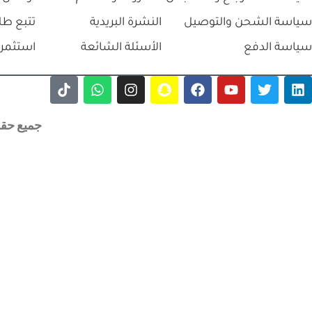
⃁
5.0
⃁
425.0
+
-
+
-
إضافة 
إضافة إلى السلة
اتفاقية البيع
سياسة الخصوصية
من نحن
سياسة الاسترجاع والاستبدال
الشروط والاحكام
تواصل 
سياسة الشحن والتوصيل
النشرة البريدية
تتبع طل
سياسة الدفع
الأسئلة الشائعة
استثمر 
جميع حقوق