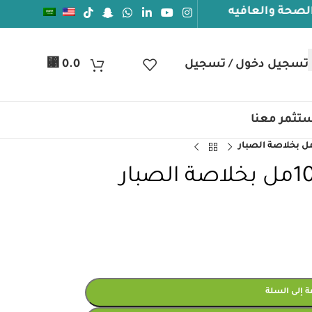
افيه
تسجيل دخول / تسجيل
0.0
⃁
تثمر معنا