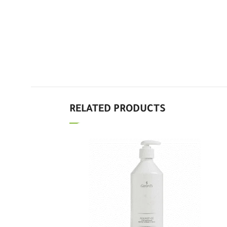
Good
4.3
Maha
2 days ago
وصلت تمام بس نتمنى تنزل الاسعار
لانها غاليه وهذه الاشياء مانستغني عنها
وباستمرار نطلبها ومكلفه علينا