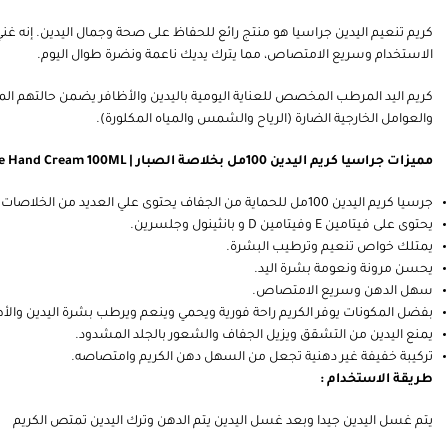
كريم تنعيم اليدين جراسيا هو منتج رائع للحفاظ على صحة وجمال اليدين. إنه غ
الاستخدام وسريع الامتصاص، مما يترك يديك ناعمة ونضرة طوال اليوم.
كريم اليد المرطب المخصص للعناية اليومية باليدين والأظافر يضمن حالتهم الم
والعوامل الخارجية الضارة (الرياح والشمس والمياه المكلورة).
مميزات جراسيا كريم اليدين 100مل بخلاصة الصبار | Gracia Protective Hand Cream 100ML
جرسيا كريم اليدين 100مل للحماية من الجفاف يحتوى علي العديد من الخلاصات مثل الصبار .
يحتوى على فيتامين E وفيتامين D و بانثينول وجلسرين.
يمتلك خواص تنعيم وترطيب البشرة.
يحسن مرونة ونعومة بشرة اليد.
سهل الدهن وسريع الامتصاص.
بفضل المكونات يوفر الكريم راحة فورية ويحمي وينعم ويرطب بشرة اليدين وال
يمنع اليدين من التشقق ويزيل الجفاف والشعور بالجلد المشدود.
تركيبة خفيفة غير دهنية تجعل من السهل دهن الكريم وامتصاصه.
طريقة الاستخدام :
يتم غسل اليدين جيدا وبعد غسل اليدين يتم الدهن وترك اليدين تمتص الكريم