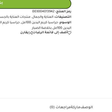
+
-
إضافة
إش
رمز المنتج:
003004013942
التصنيفات:
العناية والجمال
,
منتجات العناية بالجس
الوسوم:
جراسيا كريم اليدين 100مل
,
جراسيا كريم اليدين 100مل بخل
اليدين 100مل بخلاصة الصبار
أضف إلى قائمة الرغبات
يقارن
الوصف
ماركة
مراجعات (0)