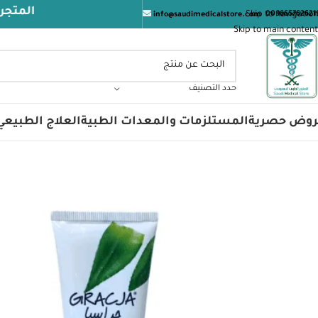
المتجر الطبي ال
Skip to navigation
009665762621
info@saudimedicalstore.com
Skip to main content
حدد التصنيف
روض حصرية
المستلزمات والمعدات الطبية
العلاج الطبيعي