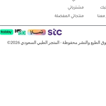
جيراردز كريم لترطيب وتجديد خلايا البشرة
إلى السلة
⃁
230.0
⃁
287.5
شامل الضريبه
+
-
إضافة إلى السلة
المدونة
معنا
حسابي
بك
مشترياتي
معنا
منتجاتي المفضلة
 الطبع والنشر محفوظة - المتجر الطبي السعودي 2026©