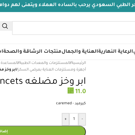
سعودي يرحب بالساده العملاء ويتمنى لهم دوام الصحة وال
الرعاية النهارية
العناية والجمال
منتجات الرشاقة والصحة
اس
الرئيسية
/
المستلزمات والمعدات الطبية
/
المساعدة 
أجهزة ومستلزمات العناية بمرضي السكر
/
ابر وخز مضلغه ets
ابر وخز مضلغه Twist lancets
⃁
11.0
كيرميد - caremed