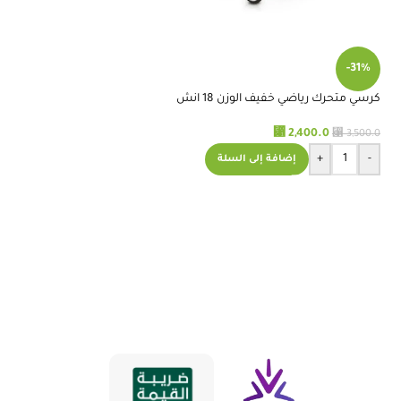
RELATED PRODUCTS
-40%
-31%
كرسي متحرك رياضي خفيف الوزن 18 انش
منحدر المنيوم قابل لل