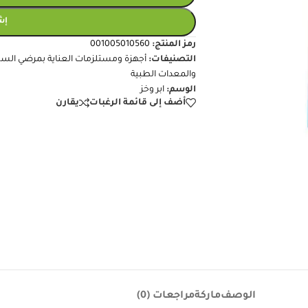
+
-
إضافة
إش
رمز المنتج:
001005010560
التصنيفات:
أجهزة ومستلزمات العناية بمرضي السك
والمعدات الطبية
الوسم:
ابر وخز
أضف إلى قائمة الرغبات
يقارن
الوصف
ماركة
مراجعات (0)