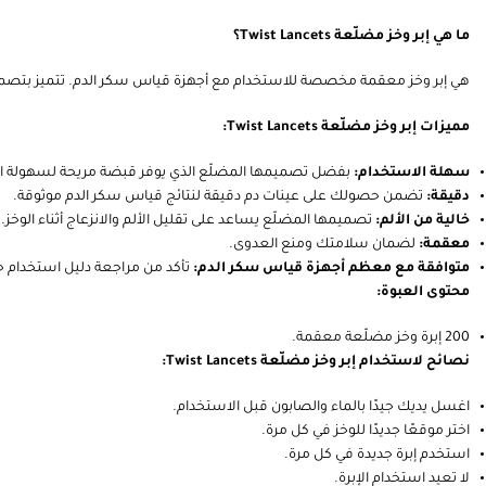
ما هي إبر وخز مضلّعة Twist Lancets؟
هي إبر وخز معقمة مخصصة للاستخدام مع أجهزة قياس سكر الدم. تتميز بتصميمها
مميزات إبر وخز مضلّعة Twist Lancets:
سهلة الاستخدام:
بفضل تصميمها المضلّع الذي يوفر قبضة مريحة لسهولة التحك
دقيقة:
تضمن حصولك على عينات دم دقيقة لنتائج قياس سكر الدم موثوقة.
خالية من الألم:
تصميمها المضلّع يساعد على تقليل الألم والانزعاج أثناء الوخز.
معقمة:
لضمان سلامتك ومنع العدوى.
متوافقة مع معظم أجهزة قياس سكر الدم:
تأكد من مراجعة دليل استخدام جه
محتوى العبوة:
200 إبرة وخز مضلّعة معقمة.
نصائح لاستخدام إبر وخز مضلّعة Twist Lancets:
اغسل يديك جيدًا بالماء والصابون قبل الاستخدام.
اختر موقعًا جديدًا للوخز في كل مرة.
استخدم إبرة جديدة في كل مرة.
لا تعيد استخدام الإبرة.