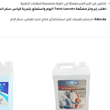
تخلص من الإبر المستعملة في حاوية مخصصة للنفايات الطبية.
اطلب إبر وخز مضلّعة Twist Lancets اليوم واستمتع بتجربة قياس سكر الدم بدقة وسهولة!
ملاحظة:
استشر طبيبك قبل استخدام أي منتج جديد لقياس سكر الدم.
Write a review
Ramah
HAMID KHAN
1 month ago
التوصيل سريع والمنتج ذو جودة ممتازة.
نرجو من المت
الشحن للاهتمام ب
ان ظروف الشحن تثير القلق.
بعض المن
تعاملهم راقي وتوصيلهم سريع
Read more
الشحن، وشركة 
ومنتحاتهم ممتازة انصح كل من يريد