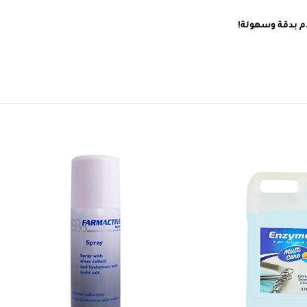
118 reviews
Basheer Roweli
Turki Al
2 days ago
1 month ago
الموقع جدا متعاون لكن جهاز الشفط
جر التأكيد على شركة
من يولي سيء جدا وتعطل بعد
المنتجات الطبية حيث
الاستعمال فورا. لا انصح بالمنتج مع ان
المتجر تعاملهم ممتاز
تجات حساسة لظروف
Read more
الشحن الحالية ليست