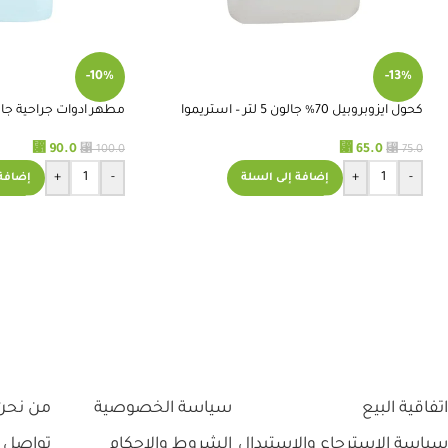
منتجات طبيه بالتعامل معهم
استلمت المنتج 
درجة حرارة الحفظ المطلوبة.
-10%
-13%
كحول ايزوبروبيل 70% جالون 5 لتر – استريموا
مطهر ادوات جراحية جالون 5