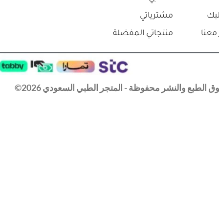
⃁
90.0
⃁
110.0
+
-
إلى السلة
إضافة إلى السلة
المدونة
معنا
حسابي
بك
مشترياتي
معنا
منتجاتي المفضلة
 الطبع والنشر محفوظة - المتجر الطبي السعودي 2026©