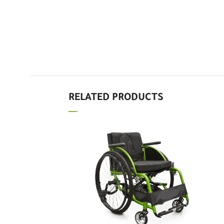
Good
4.3
Maha
1 day ago
وصلت تمام بس نتمنى تنزل الاسعار
لانها غاليه وهذه الاشياء مانستغني عنها
وباستمرار نطلبها ومكلفه علينا