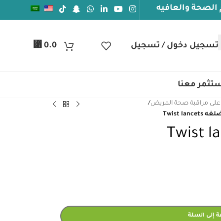
عافيه
تسجيل دخول / تسجيل
0.0
⃁
تثمر معنا
على مراقبة صحة المريض
/
Twist lanc