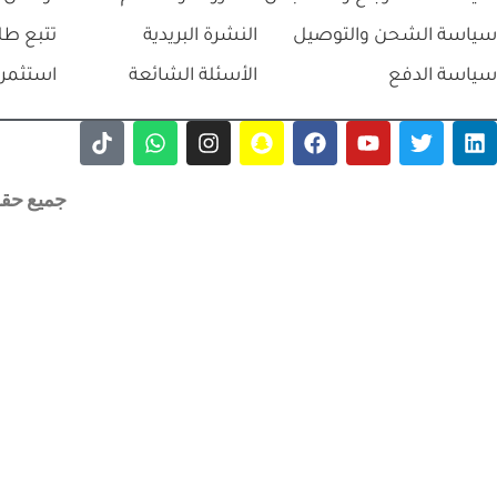
⃁
90.0
⃁
65.0
⃁
100.0
⃁
75.0
+
-
+
-
إضافة إلى السلة
إضافة 
اتفاقية البيع
سياسة الخصوصية
من نحن
سياسة الاسترجاع والاستبدال
الشروط والاحكام
تواصل 
سياسة الشحن والتوصيل
النشرة البريدية
تتبع طل
سياسة الدفع
الأسئلة الشائعة
استثمر 
جميع حقوق