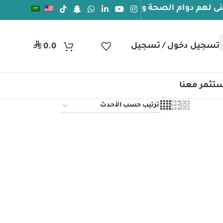
 دوام الصحة والعافيه
جيل دخول / تسجيل
ر.س
0.0
تثمر معنا