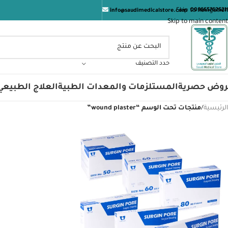
Skip to navigation
009665762621
info@saudimedicalstore.com
Skip to main content
حدد التصنيف
روض حصرية
المستلزمات والمعدات الطبية
العلاج الطبيعي
الرئيسية
/
منتجات تحت الوسم “wound plaster”