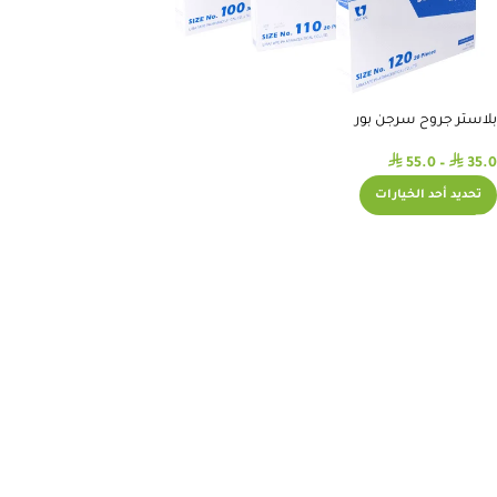
بلاستر جروح سرجن بور
⃁
⃁
55.0
–
35.0
تحديد أحد الخيارات