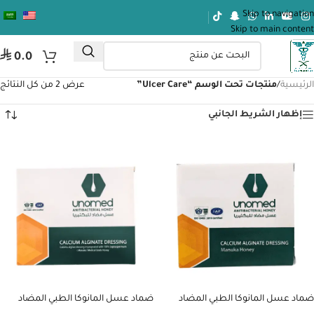
Skip to navigation
Skip to main content
⃁
0.0
الرئيسية
/
منتجات تحت الوسم “Ulcer Care”
عرض ⁦2⁩ من كل النتائج
إظهار الشريط الجانبي
ضماد عسل المانوكا الطبي المضاد
ضماد عسل المانوكا الطبي المضاد
للبكتيريا 5سم
للبكتيريا 10سم