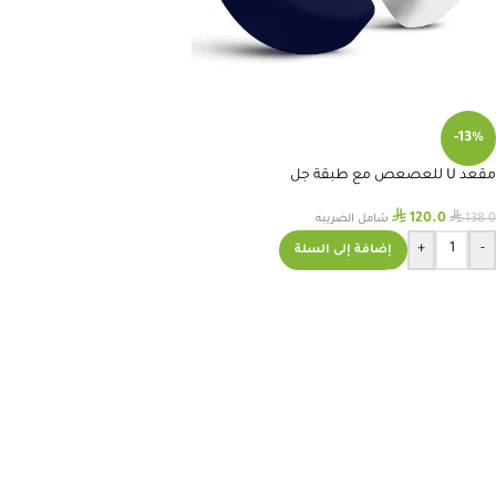
-13%
مقعد U للعصعص مع طبقة جل
⃁
⃁
120.0
138.0
شامل الضريبه
+
-
إضافة إلى السلة