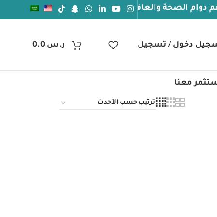
م الصحة والعافيه
جيل دخول / تسجيل
ر.س
0.0
تثمر معنا