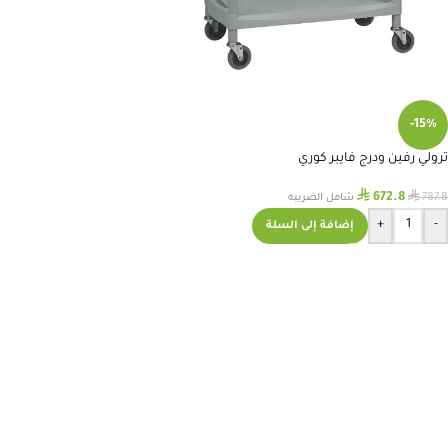
-15%
ترولي رفين ودرج فايبر كوري
⃁
⃁
672.8
787.8
شامل الضريبه
+
-
إضافة إلى السلة