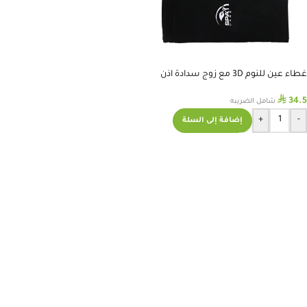
غطاء عين للنوم 3D مع زوج سدادة اذن
⃁
34.5
شامل الضريبه
+
-
إضافة إلى السلة