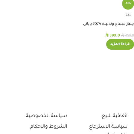
-13%
نفذ
جهاز مساج وتدليك 707A ياباني
⃁
⃁
390.0
450.0
قراءة المزيد
اتفاقية البيع
سياسة الخصوصية
سياسة الاسترجاع
الشروط والاحكام