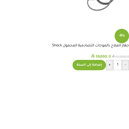
-9%
جهاز العلاج بالموجات التصادمية المحمول Shock
Wave Therapy
⃁
⃁
39,000.0
42,900.0
+
-
إضافة إلى السلة