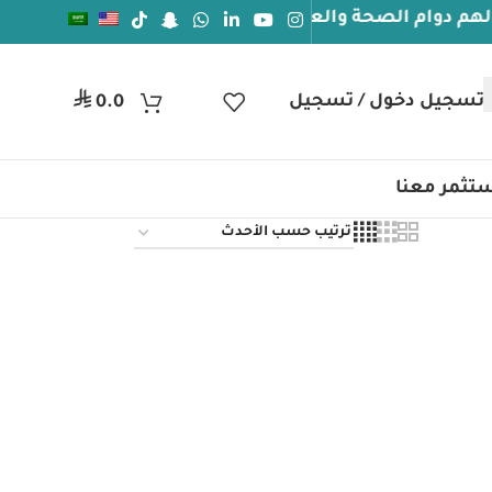
وام الصحة والعافيه
جيل دخول / تسجيل
ر.س
0.0
تثمر معنا