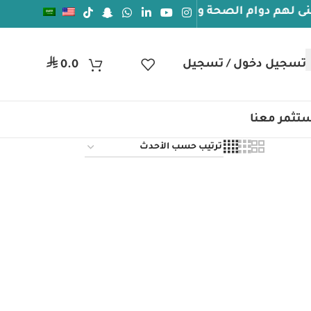
 دوام الصحة والعافيه
جيل دخول / تسجيل
ر.س
0.0
تثمر معنا