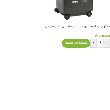
جهاز توليد اكسجين درايف ديفيلبس 5 لتر امريكي
⃁
3,450.0
+
-
إضافة إلى السلة