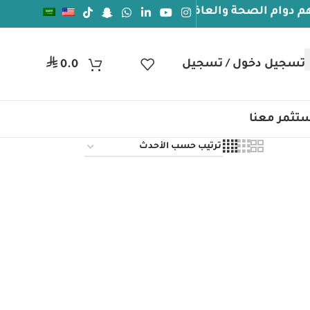
م الصحة والعافيه
جيل دخول / تسجيل
ر.س
0.0
تثمر معنا