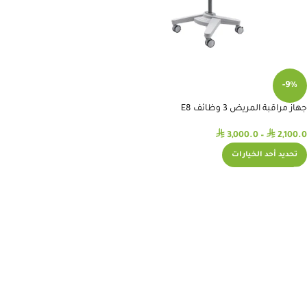
-9%
جهاز مراقبة المريض 3 وظائف E8
⃁
⃁
3,000.0
–
2,100.0
تحديد أحد الخيارات